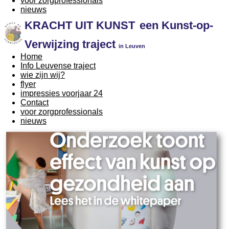
voor zorgprofessionals
nieuws
KRACHT UIT KUNST
een Kunst-op-
Verwijzing traject
in Leuven
Home
Info Leuvense traject
wie zijn wij?
flyer
impressies voorjaar 24
Contact
voor zorgprofessionals
nieuws