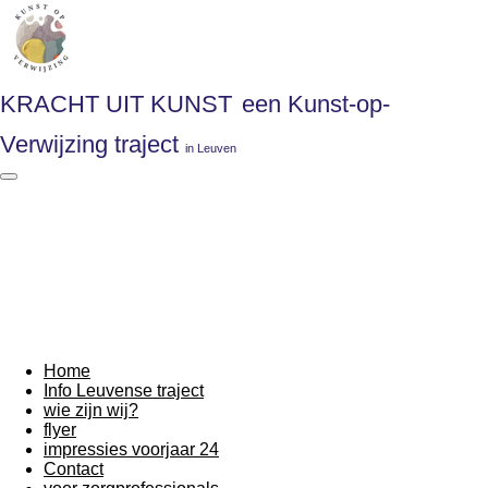
Ga
direct
naar
de
hoofdinhoud
KRACHT UIT KUNST
een Kunst-op-
Verwijzing traject
in Leuven
Home
Info Leuvense traject
wie zijn wij?
flyer
impressies voorjaar 24
Contact