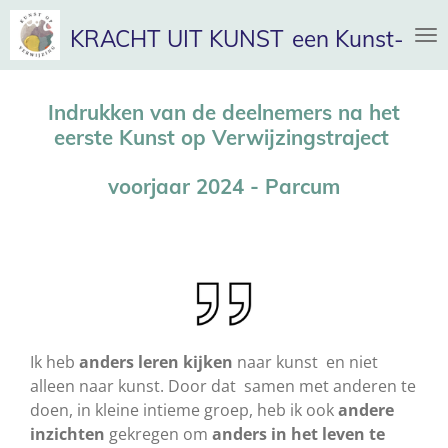
Ga
KRACHT UIT KUNST
een Kunst-op-V
direct
naar
de
Indrukken van de deelnemers
na het
hoofdinhoud
eerste Kunst op Verwijzingstraject
voorjaar 2024 - Parcum
Ik heb
anders leren kijken
naar kunst en niet
alleen naar kunst. Door dat samen met anderen te
doen, in kleine intieme groep, heb ik ook
andere
inzichten
gekregen om
anders in het leven te