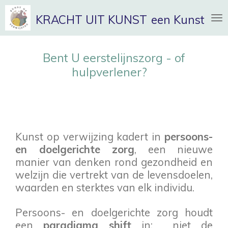
Ga
KRACHT UIT KUNST
een Kunst-op-
direct
naar
de
Bent U eerstelijnszorg - of
hoofdinhoud
hulpverlener?
Kunst op verwijzing kadert in
persoons-
en doelgerichte zorg
, een nieuwe
manier van denken rond gezondheid en
welzijn die vertrekt van de levensdoelen,
waarden en sterktes van elk individu.
Persoons- en doelgerichte zorg houdt
een
paradigma shift
in: niet de